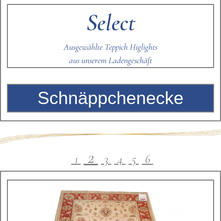
Select
Ausgewählte Teppich Higlights
aus unserem Ladengeschäft
Schnäppchenecke
.
2
1
3
4
5
6