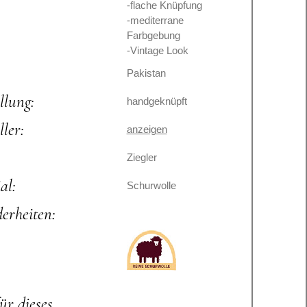
-flache Knüpfung
-mediterrane
Farbgebung
-Vintage Look
Pakistan
llung:
handgeknüpft
ller:
anzeigen
Ziegler
al:
Schurwolle
erheiten:
für dieses