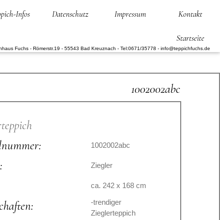
pich-Infos
Datenschutz
Impressum
Kontakt
Startseite
hhaus Fuchs - Römerstr.19 - 55543 Bad Kreuznach - Tel:0671/35778 - info@teppichfuchs.de
1002002abc
rteppich
elnummer:
1002002abc
:
Ziegler
:
ca. 242 x 168 cm
-trendiger
chaften:
Zieglerteppich