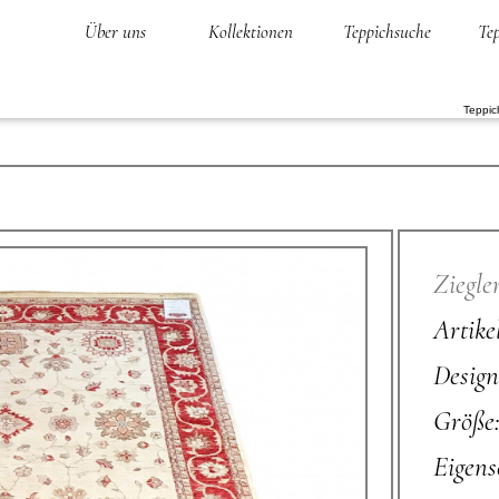
Über uns
Kollektionen
Teppichsuche
Tep
Teppic
Ziegle
Artik
Design
Größe
Eigens