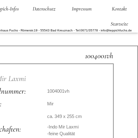
pich-Infos
Datenschutz
Impressum
Kontakt
Startseite
hhaus Fuchs - Römerstr.19 - 55543 Bad Kreuznach - Tel:0671/35778 - info@teppichfuchs.de
1004001vh
Mir Laxmi
elnummer:
1004001vh
:
Mir
:
ca. 349 x 255 cm
-Indo Mir Laxmi
chaften:
-feine Qualität