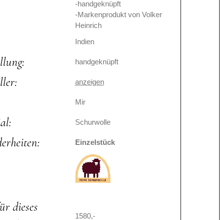
-handgeknüpft
-Markenprodukt von Volker
Heinrich
Indien
llung:
handgeknüpft
ller:
anzeigen
Mir
al:
Schurwolle
erheiten:
Einzelstück
für dieses
1580,-