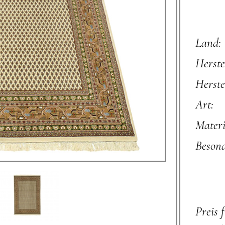
Land:
Herste
Herste
Art:
Materi
Besond
Preis 